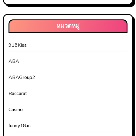
หมวดหมู่
918Kiss
ABA
ABAGroup2
Baccarat
Casino
funny18.in