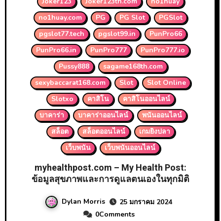
Joker123
Joker123th.com
no1huay
no1huay.com
PG
PG Slot
PGSlot
pgslot77.tech
pgslot99.in
PunPro66
PunPro66.in
PunPro777
PunPro777.io
Pussy888
sagame168th.com
sexybaccarat168.com
Slot
Slot Online
Slotxo
คาสิโน
คาสิโนออนไลน์
บาคาร่า
บาคาร่าออนไลน์
พนันออนไลน์
สล็อต
สล็อตออนไลน์
เกมยิงปลา
เว็บพนัน
เว็บพนันออนไลน์
myhealthpost.com – My Health Post:
ข้อมูลสุขภาพและการดูแลตนเองในทุกมิติ
Dylan Morris
25 มกราคม 2024
0Comments