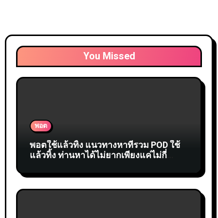
You Missed
พอต
พอตใช้แล้วทิ้ง แนวทางหาที่รวม POD ใช้
แล้วทิ้ง ท่านหาได้ไม่ยากเพียงแค่ไม่กี่
Click##
918Kiss
ABA
ABAGroup2
Baccarat
Casino
funny18.in
Jili
Jilislot