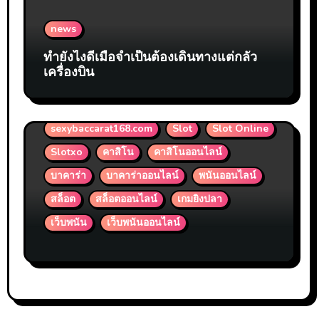
Joker123
Joker123th.com
no1huay
news
no1huay.com
PG
PG Slot
PGSlot
ทำยังไงดีเมื่อจำเป็นต้องเดินทางแต่กลัว
pgslot77.tech
pgslot99.in
PunPro66
เครื่องบิน
PunPro66.in
PunPro777
PunPro777.io
Pussy888
sagame168th.com
sexybaccarat168.com
Slot
Slot Online
Slotxo
คาสิโน
คาสิโนออนไลน์
บาคาร่า
บาคาร่าออนไลน์
พนันออนไลน์
สล็อต
สล็อตออนไลน์
เกมยิงปลา
เว็บพนัน
เว็บพนันออนไลน์
myhealthpost.com – My Health Post:
ข้อมูลสุขภาพและการดูแลตนเองในทุกมิติ