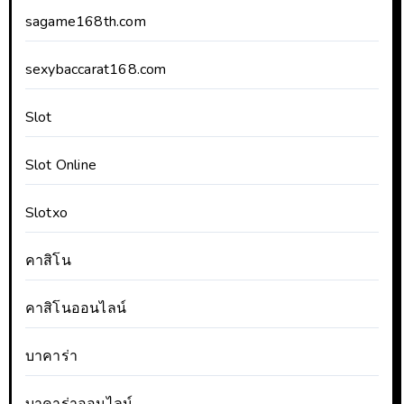
sagame168th.com
sexybaccarat168.com
Slot
Slot Online
Slotxo
คาสิโน
คาสิโนออนไลน์
บาคาร่า