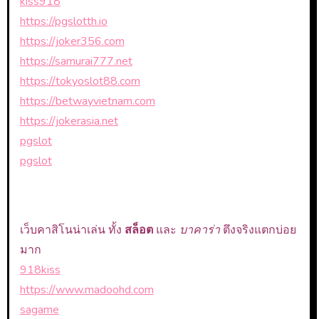
kiss918
https://pgslotth.io
https://joker356.com
https://samurai777.net
https://tokyoslot88.com
https://betwayvietnam.com
https://jokerasia.net
pgslot
pgslot
เว็บคาสิโนน่าเล่น ทั้ง
สล็อต
และ
บาคาร่า
ตึงจริงแตกบ่อย
มาก
918kiss
https://www.madoohd.com
sagame