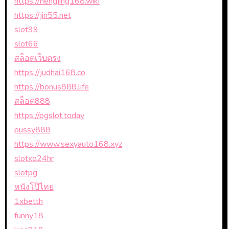
https://hengjing168.wiki
https://jin55.net
slot99
slot66
สล็อตเว็บตรง
https://judhai168.co
https://bonus888.life
สล็อต888
https://pgslot.today
pussy888
https://www.sexyauto168.xyz
slotxo24hr
slotpg
หนังโป๊ไทย
1xbetth
funny18