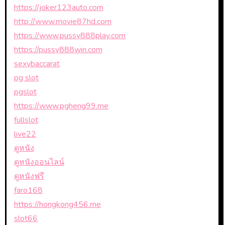
https://joker123auto.com
http://www.movie87hd.com
https://www.pussy888play.com
https://pussy888win.com
sexybaccarat
pg slot
pgslot
https://www.pgheng99.me
fullslot
live22
ดูหนัง
ดูหนังออนไลน์
ดูหนังฟรี
faro168
https://hongkong456.me
slot66