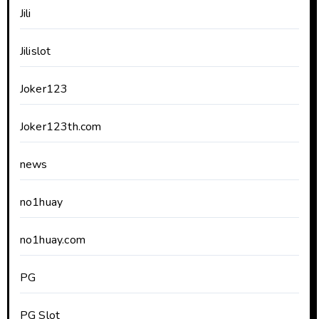
Jili
Jilislot
Joker123
Joker123th.com
news
no1huay
no1huay.com
PG
PG Slot