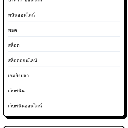
บาคาร่าออนไลน์
พนันออนไลน์
พอต
สล็อต
สล็อตออนไลน์
เกมยิงปลา
เว็บพนัน
เว็บพนันออนไลน์